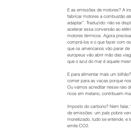
E as emissões de motores? A ind
fabricar motores a combustão até
adaptar”. Traduzido: não se dis
acelerar essa conversão ao elétr
motores térmicos. Agora precisa
comprá-los e o que fazer com os 
que os americanos vão parar de v
europeus vão abrir mão das viagen
que o azul do mar é aquele mesmo
E para alimentar mais um bilhão?
comer para as vacas porque nos
Ou vamos acreditar nesse raio 
ricos em metano, contribuem mais
Imposto do carbono? Nem falar, 
de emissões: um país pobre vend
monetizado, tudo se entende, e to
emite CO2. 