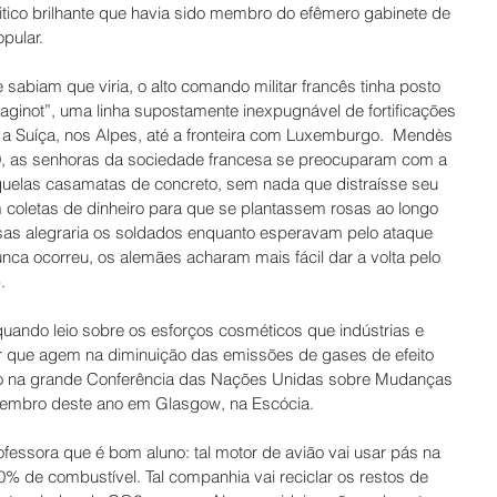
itico brilhante que havia sido membro do efêmero gabinete de 
pular.
sabiam que viria, o alto comando militar francês tinha posto 
aginot”, uma linha supostamente inexpugnável de fortificações 
 a Suíça, nos Alpes, até a fronteira com Luxemburgo.  Mendès 
9, as senhoras da sociedade francesa se preocuparam com a 
uelas casamatas de concreto, sem nada que distraísse seu 
 coletas de dinheiro para que se plantassem rosas ao longo 
osas alegraria os soldados enquanto esperavam pelo ataque 
nca ocorreu, os alemães acharam mais fácil dar a volta pelo 
.
ando leio sobre os esforços cosméticos que indústrias e 
r que agem na diminuição das emissões de gases de efeito 
ito na grande Conferência das Nações Unidas sobre Mudanças 
embro deste ano em Glasgow, na Escócia.
essora que é bom aluno: tal motor de avião vai usar pás na 
 de combustível. Tal companhia vai reciclar os restos de 