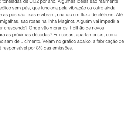
x toneladas de CO2 por ano. Algumas ideias são realmente 
eólico sem pás, que funciona pela vibração ou outro ainda 
 as pás são fixas e vibram, criando um fluxo de elétrons. Até 
migalhas, são rosas na linha Maginot. Alguém vai impedir a 
ar crescendo? Onde vão morar os 1 bilhão de novos 
para as próximas décadas? Em casas, apartamentos, como 
isam de... cimento. Vejam no gráfico abaixo: a fabricação de 
 é responsável por 8% das emissões.