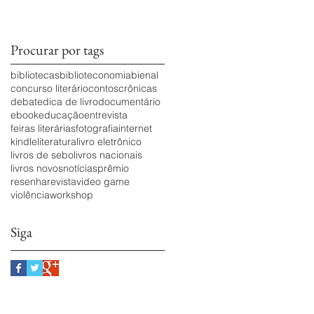
Procurar por tags
bibliotecas
biblioteconomia
bienal
concurso literário
contos
crônicas
debate
dica de livro
documentário
ebook
educação
entrevista
feiras literárias
fotografia
internet
kindle
literatura
livro eletrônico
livros de sebo
livros nacionais
livros novos
notícias
prêmio
resenha
revista
video game
violência
workshop
Siga