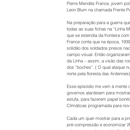
Pierre Mendès France, jovem pol
Leon Blum na chamada Frente Po
Na preparação para a guerra que 
todas as suas fichas na “Linha M
que se estendia da fronteira com
France conta que na época, 193
solidão dos soldados presos naq
campo visual. Então organizaram
da Linha – assim, a visão das r
dos “boches”. ( O qual ataque nu
norte pela floresta das Ardennes)
Esse episódio me vem à mente qu
governos alardeiam para mostra
estufa, para fazerem papel bon
Climáticas programada para nov
Cada um quer mostrar para a prof
pré-compressão e economizar 20%