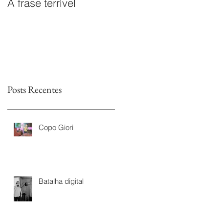
A frase terrível
O documentário
Leitores sem Fim é
premiado na I Mostra
de Documentários da
TVs Legislativas da
Astr
Posts Recentes
Copo Giori
Batalha digital