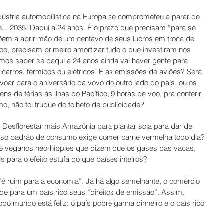
ústria automobilística na Europa se comprometeu a parar de 
... 2035. Daqui a 24 anos. É o prazo que precisam “para se 
põem a abrir mão de um centavo de seus lucros em troca de 
ico, precisam primeiro amortizar tudo o que investiram nos 
mos saber se daqui a 24 anos ainda vai haver gente para 
carros, térmicos ou elétricos. E as emissões de aviões? Será 
oar para o aniversário da vovó do outro lado do país, ou os 
s de férias às ilhas do Pacífico, 9 horas de voo, pra conferir 
, não foi truque do folheto de publicidade? 
 Desflorestar mais Amazônia para plantar soja para dar de 
so padrão de consumo exige comer carne vermelha todo dia? 
de veganos neo-hippies que dizem que os gases das vacas, 
 para o efeito estufa do que países inteiros? 
“é ruim para a economia”. Já há algo semelhante, o comércio 
e para um país rico seus “direitos de emissão”. Assim, 
do mundo está feliz: o país pobre ganha dinheiro e o país rico 