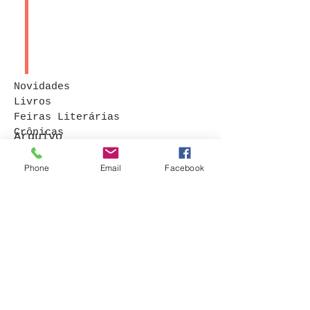
Novidades
Livros
Feiras Literárias
Crônicas
Arquivo
Contos
Procurar por tags
Phone
Email
Facebook
© 2015 por Bruna Rocha
. Orgulhosamente
criado com
Wix.com