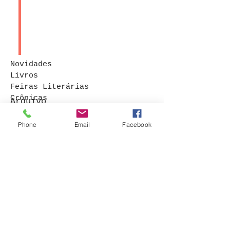
Novidades
Livros
Feiras Literárias
Crônicas
Arquivo
Contos
Procurar por tags
Phone
Email
Facebook
© 2015 por Bruna Rocha
. Orgulhosamente
criado com
Wix.com