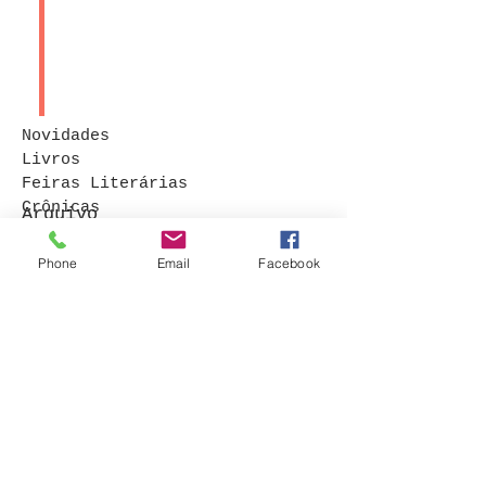
Novidades
Livros
Feiras Literárias
Crônicas
Arquivo
Contos
Procurar por tags
Phone
Email
Facebook
© 2015 por Bruna Rocha
. Orgulhosamente
criado com
Wix.com