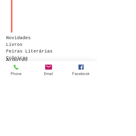
Novidades
Livros
Feiras Literárias
Crônicas
Arquivo
Contos
Procurar por tags
Phone
Email
Facebook
© 2015 por Bruna Rocha
. Orgulhosamente
criado com
Wix.com