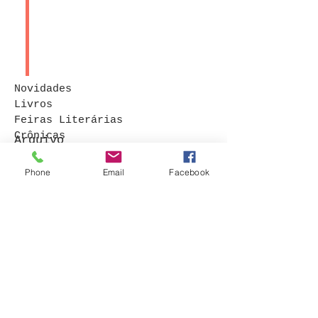
Novidades
Livros
Feiras Literárias
Crônicas
Arquivo
Contos
Procurar por tags
Phone
Email
Facebook
© 2015 por Bruna Rocha
. Orgulhosamente
criado com
Wix.com