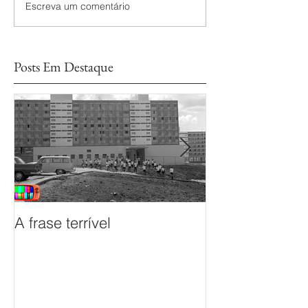
Escreva um comentário
Posts Em Destaque
A frase terrível
O documentário
sem Fim é prem
Mostra de Doc
das TVs Legisl