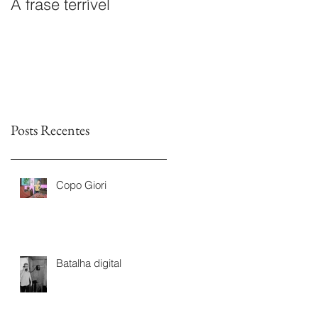
A frase terrível
O documentário
Leitores sem Fim é
premiado na I Mostra
de Documentários da
TVs Legislativas da
Astr
Posts Recentes
Copo Giori
Batalha digital