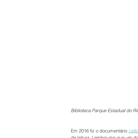
Biblioteca Parque Estadual do Ri
Em 2016 fiz o documentário 
Leit
de leitura. Lembro-me que um d