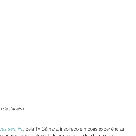
o de Janeiro 
ores sem fim
, pela TV Câmara, inspirado em boas experiências 
os personagens entrevistado era um morador de rua que 