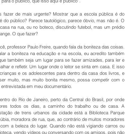
 para o público, que isso aqui é público”.
 fazer de mais urgente? Mostrar que a escola pública é do 
 é do público? Parece tautológico, parece óbvio, mas não é. O 
asa na rua, ou no boteco, discutindo futebol, mas um prédio 
trange. O que fazer?
, professor Paulo Freire, quando fala da boniteza das coisas. 
lar a boniteza na educação e na escola, eu acredito também 
que também seja um lugar para se fazer amizades, para ler e 
balhar e refletir. Um lugar onde o leitor se sinta em casa. E isso 
rianças e os adolescentes para dentro da casa dos livros, e 
 ser muito, mas muito bonita mesmo, possa competir com o 
 entrevistada em meu documentário. 
ntro do Rio de Janeiro, perto da Central do Brasil, por onde 
ores todos os dias, a caminho do trabalho ou de casa. A 
estação de trens urbanos da cidade está a Biblioteca Parque 
Núbia, moradora de rua, que, ao contrário de muitos moradores 
com a beleza do lugar. Quando não está vigiando carros ou 
blioteca, vendo vídeos ou conversando com os amigos, pois não 