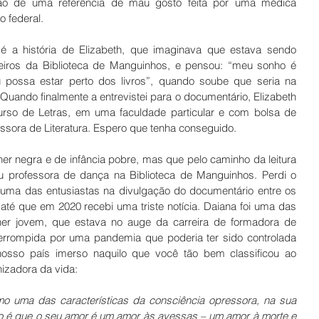
ão de uma referência de mau gosto feita por uma médica 
 federal.  
é a história de Elizabeth, que imaginava que estava sendo 
eiros da Biblioteca de Manguinhos, e pensou: “meu sonho é 
 possa estar perto dos livros”, quando soube que seria na 
. Quando finalmente a entrevistei para o documentário, Elizabeth 
rso de Letras, em uma faculdade particular e com bolsa de 
ssora de Literatura. Espero que tenha conseguido. 
er negra e de infância pobre, mas que pelo caminho da leitura 
u professora de dança na Biblioteca de Manguinhos. Perdi o 
 uma das entusiastas na divulgação do documentário entre os 
é que em 2020 recebi uma triste notícia. Daiana foi uma das 
er jovem, que estava no auge da carreira de formadora de 
nterrompida por uma pandemia que poderia ter sido controlada 
nosso país imerso naquilo que você tão bem classificou ao 
izadora da vida:
 uma das características da consciência opressora, na sua 
sto é que o seu amor é um amor às avessas – um amor à morte e 