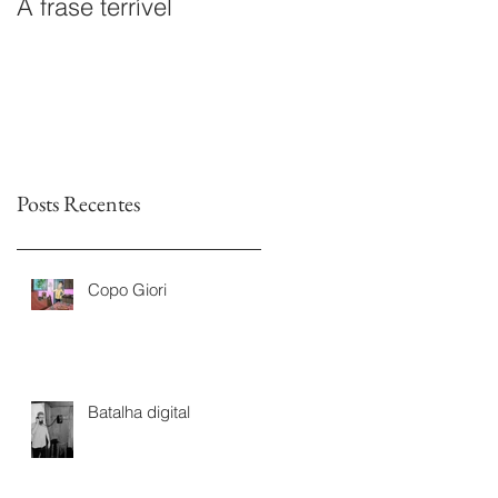
A frase terrível
O documentário
Leitores sem Fim é
premiado na I Mostra
de Documentários da
TVs Legislativas da
Astr
Posts Recentes
Copo Giori
Batalha digital