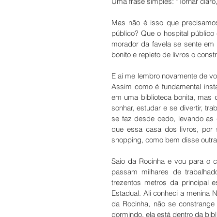
Uma frase simples: “Tornar claro,
Mas não é isso que precisamos
público? Que o hospital público
morador da favela se sente em c
bonito e repleto de livros o cons
E aí me lembro novamente de você
Assim como é fundamental insta
em uma biblioteca bonita, mas 
sonhar, estudar e se divertir, tra
se faz desde cedo, levando as c
que essa casa dos livros, por
shopping, como bem disse outra
Saio da Rocinha e vou para o ce
passam milhares de trabalhad
trezentos metros da principal 
Estadual. Ali conheci a menina 
da Rocinha, não se constrange 
dormindo, ela está dentro da bi