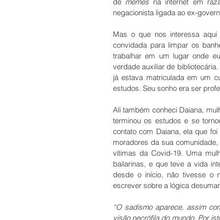
de 
memes
 na internet em raz
negacionista ligada ao ex-governo
Mas o que nos interessa aqui 
convidada para limpar os banh
trabalhar em um lugar onde eu
verdade auxiliar de bibliotecária
já estava matriculada em um cu
estudos. Seu sonho era ser profe
Ali também conheci Daiana, mulh
terminou os estudos e se torno
contato com Daiana, ela que foi
moradores da sua comunidade, at
vítimas da Covid-19. Uma mulh
bailarinas, e que teve a vida i
desde o início, não tivesse o 
escrever sobre a lógica desuman
“O sadismo aparece, assim como
visão necrófila do mundo. Por i