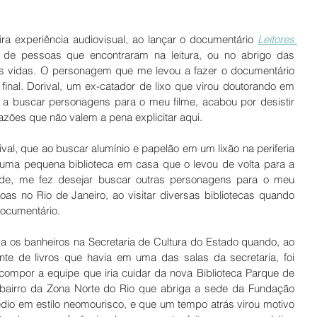
ira experiência audiovisual, ao lançar o documentário 
Leitores 
s de pessoas que encontraram na leitura, ou no abrigo das 
as vidas. O personagem que me levou a fazer o documentário 
final. Dorival, um ex-catador de lixo que virou doutorando em 
 a buscar personagens para o meu filme, acabou por desistir 
 razões que não valem a pena explicitar aqui.
val, que ao buscar alumínio e papelão em um lixão na periferia 
 uma pequena biblioteca em casa que o levou de volta para a 
dade, me fez desejar buscar outras personagens para o meu 
oas no Rio de Janeiro, ao visitar diversas bibliotecas quando 
documentário. 
va os banheiros na Secretaria de Cultura do Estado quando, ao 
nte de livros que havia em uma das salas da secretaria, foi 
ompor a equipe que iria cuidar da nova Biblioteca Parque de 
bairro da Zona Norte do Rio que abriga a sede da Fundação 
io em estilo neomourisco, e que um tempo atrás virou motivo 