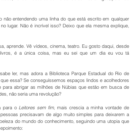
o não entendendo uma linha do que está escrito em qualquer 
 no lugar. Não é incrível isso? Deixo que ela mesma explique, 
a, aprende. Vê vídeos, cinema, teatro. Eu gosto daqui, desde 
 livros, é a única coisa, mas eu sei que um dia eu vou tá 
abe ler, mas adora a Biblioteca Parque Estadual do Rio de 
o que essa? Se conseguíssemos espaços lindos e acolhedores 
e para abrigar as milhões de Núbias que estão em busca de 
ades, não seria uma revolução?
a para o 
Leitores sem fim
, mais crescia a minha vontade de 
pessoas precisavam de algo muito simples para deixarem a 
a beleza do mundo do conhecimento, seguindo uma utopia que 
depoimento: