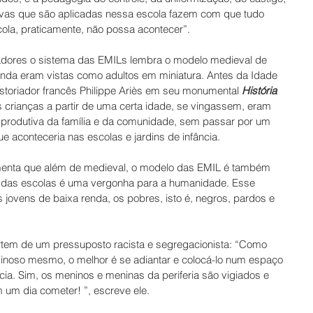
ivas que são aplicadas nessa escola fazem com que tudo 
ola, praticamente, não possa acontecer”.
adores o sistema das EMILs lembra o modelo medieval de 
nda eram vistas como adultos em miniatura. Antes da Idade 
toriador francês Philippe Ariès em seu monumental 
História 
s crianças a partir de uma certa idade, se vingassem, eram 
a produtiva da família e da comunidade, sem passar por um 
 aconteceria nas escolas e jardins de infância. 
umenta que além de medieval, o modelo das EMIL é também 
ão das escolas é uma vergonha para a humanidade. Esse 
s jovens de baixa renda, os pobres, isto é, negros, pardos e 
rtem de um pressuposto racista e segregacionista: “Como 
minoso mesmo, o melhor é se adiantar e colocá-lo num espaço 
cia. Sim, os meninos e meninas da periferia são vigiados e 
um dia cometer! ”, escreve ele. 