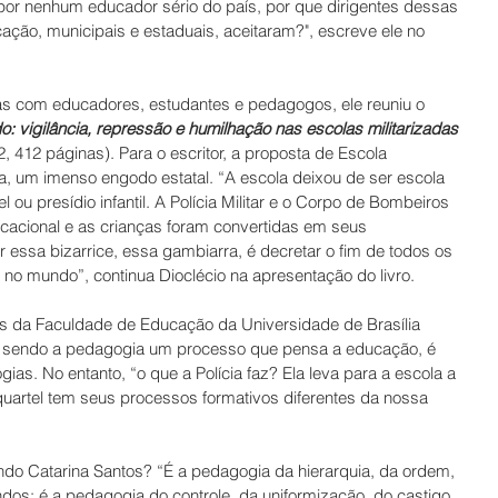
or nenhum educador sério do país, por que dirigentes dessas 
cação, municipais e estaduais, aceitaram?", escreve ele no 
as com educadores, estudantes e pedagogos, ele reuniu o 
: vigilância, repressão e humilhação nas escolas militarizadas
22, 412 páginas). Para o escritor, a proposta de Escola 
a, um imenso engodo estatal. “A escola deixou de ser escola 
 ou presídio infantil. A Polícia Militar e o Corpo de Bombeiros 
acional e as crianças foram convertidas em seus 
 essa bizarrice, essa gambiarra, é decretar o fim de todos os 
 no mundo”, continua Dioclécio na apresentação do livro. 
os da Faculdade de Educação da Universidade de Brasília 
o, sendo a pedagogia um processo que pensa a educação, é 
ias. No entanto, “o que a Polícia faz? Ela leva para a escola a 
quartel tem seus processos formativos diferentes da nossa 
do Catarina Santos? “É a pedagogia da hierarquia, da ordem, 
dos; é a pedagogia do controle, da uniformização, do castigo, 