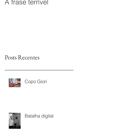
A frase terrível
O documentário
Leitores sem Fim é
premiado na I Mostra
de Documentários da
TVs Legislativas da
Astr
Posts Recentes
Copo Giori
Batalha digital