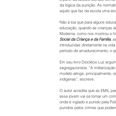
da lógica da punição. As normat
aquilo que faz da escola uma esc
Não à toa que para alguns educ
educação, quando as crianças ai
Moderna, como nos mostrou o his
Social da Criança e da Família
, a
introduzidas diretamente na vid
período de amadurecimento, o que
Em seu livro Dioclécio Luz arg
segregacionista. “A militarizaç
modelo atinge, principalmente, o
indígenas”, escreve. 
O autor acredita que as EMIL pa
esse jovem vai se tornar um cri
onde é vigiado e punido pela Polí
punidos pelos crimes que podem 