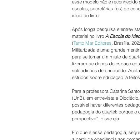
esse modelo não é reconhecido p
escolas, secretárias (os) de edu
início do livro. 
Após longa pesquisa e entrevist
material no livro 
A Escola do Medo
(
Tanto Mar Editores
, Brasília, 20
Militarizada é uma grande mentir
para se tornar um misto de quartel
fizeram-se donos do espaço educ
soldadinhos de brinquedo. Acatar
estudos sobre educação já feitos
Para a professora Catarina Sant
(UnB), em entrevista a Diocléci
possível haver diferentes pedagog
pedagogia do quartel; porque o 
perspectiva”, disse ela. 
E o que é essa pedagogia, segun
a partir da obediência aos coman