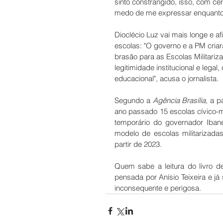
sinto constrangido, isso, com c
medo de me expressar enquanto 
Dioclécio Luz vai mais longe e a
escolas: "O governo e a PM cria
brasão para as Escolas Militariza
legitimidade institucional e leg
educacional", acusa o jornalista. 
Segundo a 
Agência Brasília
, a p
ano passado 15 escolas cívico-m
temporário do governador Ibane
modelo de escolas militarizada
partir de 2023. 
Quem sabe a leitura do livro de 
pensada por Anísio Teixeira e já
inconsequente e perigosa.  