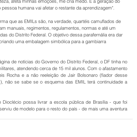
erteza, afeta minhas emoções, me cria medo. E a geração do 
pessoa humana vai afetar o restante da aprendizagem". 
firma que as EMILs são, na verdade, quartéis camuflados de 
ram manuais, regimentos, regulamentos, normas e até um 
das do Distrito Federal. O objetivo dessa parafernália era dar 
al, criando uma embalagem simbólica para a gambiarra 
ágina de notícias do Governo do Distrito Federal, o DF tinha no 
ilitares, atendendo cerca de 15 mil alunos. Com o afastamento 
is Rocha e a não reeleição de Jair Bolsonaro (fiador desse 
s), não se sabe se o esquema das EMIL terá continuidade a 
Dioclécio possa livrar a escola pública de Brasília - que foi 
 serviu de modelo para o resto do país - de mais uma aventura 