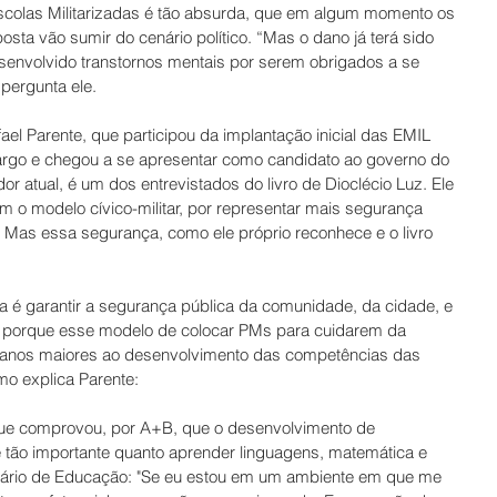
escolas Militarizadas é tão absurda, que em algum momento os 
sta vão sumir do cenário político. “Mas o dano já terá sido 
senvolvido transtornos mentais por serem obrigados a se 
pergunta ele. 
el Parente, que participou da implantação inicial das EMIL 
argo e chegou a se apresentar como candidato ao governo do 
r atual, é um dos entrevistados do livro de Dioclécio Luz. Ele 
m o modelo cívico-militar, por representar mais segurança 
 Mas essa segurança, como ele próprio reconhece e o livro 
ia é garantir a segurança pública da comunidade, da cidade, e 
 porque esse modelo de colocar PMs para cuidarem da 
 danos maiores ao desenvolvimento das competências das 
o explica Parente: 
que comprovou, por A+B, que o desenvolvimento de 
tão importante quanto aprender linguagens, matemática e 
etário de Educação: "Se eu estou em um ambiente em que me 