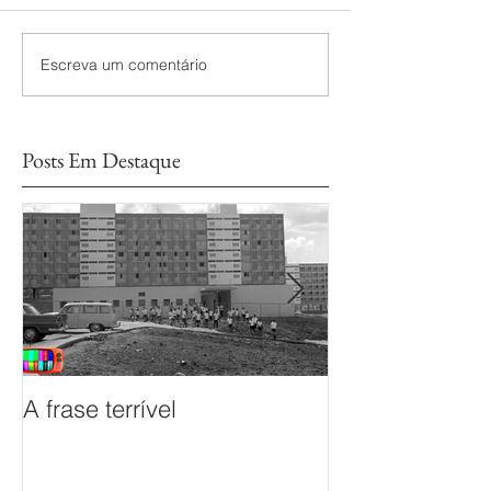
Escreva um comentário
Posts Em Destaque
A frase terrível
O documentário
sem Fim é prem
Mostra de Doc