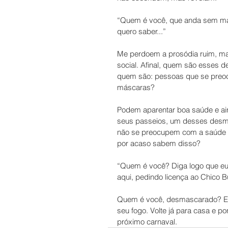
“Quem é você, que anda sem má
quero saber...”
Me perdoem a prosódia ruim, mas 
social. Afinal, quem são esses
quem são: pessoas que se preoc
máscaras?
Podem aparentar boa saúde e ai
seus passeios, um desses desma
não se preocupem com a saúde a
por acaso sabem disso?
“Quem é você? Diga logo que eu q
aqui, pedindo licença ao Chico 
Quem é você, desmascarado? Eu
seu fogo. Volte já para casa e p
próximo carnaval.