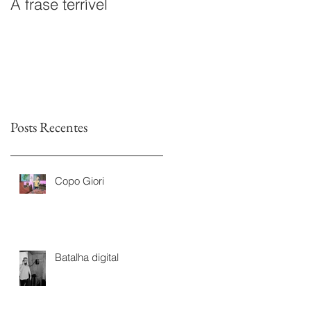
A frase terrível
O documentário
Leitores sem Fim é
premiado na I Mostra
de Documentários da
TVs Legislativas da
Astr
Posts Recentes
Copo Giori
Batalha digital