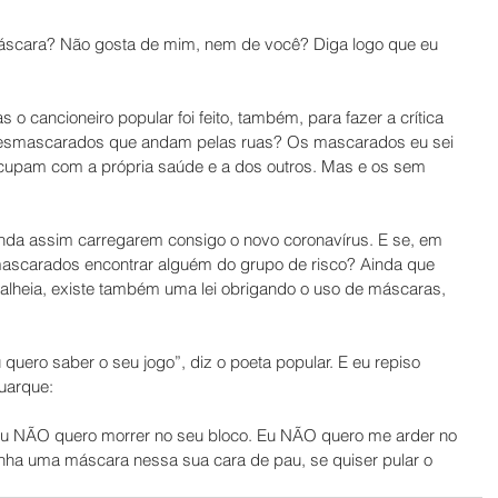
scara? Não gosta de mim, nem de você? Diga logo que eu 
o cancioneiro popular foi feito, também, para fazer a crítica 
 desmascarados que andam pelas ruas? Os mascarados eu sei 
upam com a própria saúde e a dos outros. Mas e os sem 
nda assim carregarem consigo o novo coronavírus. E se, em 
scarados encontrar alguém do grupo de risco? Ainda que 
lheia, existe também uma lei obrigando o uso de máscaras, 
uero saber o seu jogo”, diz o poeta popular. E eu repiso 
Buarque:
 NÃO quero morrer no seu bloco. Eu NÃO quero me arder no 
onha uma máscara nessa sua cara de pau, se quiser pular o 