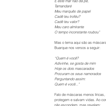
E este mar não dá pé,
Tamandaré
Meu marquês de papel
Cadê teu troféu?
Cadê teu valor?
Meu caro almirante
O tempo inconstante roubou”
Mas o tema aqui são as máscaras
Buarque nos versos a seguir:
“Quem é você?
Adivinhe, se gosta de mim
Hoje os dois mascarados
Procuram os seus namorados
Perguntando assim:
Quem é você...”
Falo de máscaras menos líricas, 
protegem e salvam vidas. Ao con
não escondem, mas revelam: