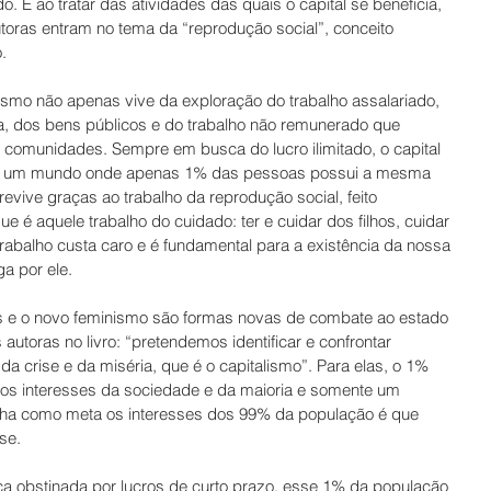
 E ao tratar das atividades das quais o capital se beneficia, 
toras entram no tema da “reprodução social”, conceito 
.
lismo não apenas vive da exploração do trabalho assalariado, 
, dos bens públicos e do trabalho não remunerado que 
comunidades. Sempre em busca do lucro ilimitado, o capital 
ou um mundo onde apenas 1% das pessoas possui a mesma 
evive graças ao trabalho da reprodução social, feito 
e é aquele trabalho do cuidado: ter e cuidar dos filhos, cuidar 
trabalho custa caro e é fundamental para a existência da nossa 
a por ele.
s e o novo feminismo são formas novas de combate ao estado 
utoras no livro: “pretendemos identificar e confrontar 
a crise e da miséria, que é o capitalismo”. Para elas, o 1% 
 aos interesses da sociedade e da maioria e somente um 
nha como meta os interesses dos 99% da população é que 
se.
a obstinada por lucros de curto prazo, esse 1% da população 