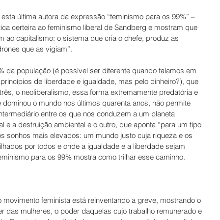
 esta última autora da expressão “feminismo para os 99%” – 
ica certeira ao feminismo liberal de Sandberg e mostram que 
m ao capitalismo: o sistema que cria o chefe, produz as 
 drones que as vigiam”.
1% da população (é possível ser diferente quando falamos em 
incípios de liberdade e igualdade, mas pelo dinheiro?), que 
três, o neoliberalismo, essa forma extremamente predatória e 
ue dominou o mundo nos últimos quarenta anos, não permite 
intermediário entre os que nos conduzem a um planeta 
l e a destruição ambiental e o outro, que aponta “para um tipo 
s sonhos mais elevados: um mundo justo cuja riqueza e os 
lhados por todos e onde a igualdade e a liberdade sejam 
eminismo para os 99% mostra como trilhar esse caminho.
o movimento feminista está reinventando a greve, mostrando o 
er das mulheres, o poder daquelas cujo trabalho remunerado e 