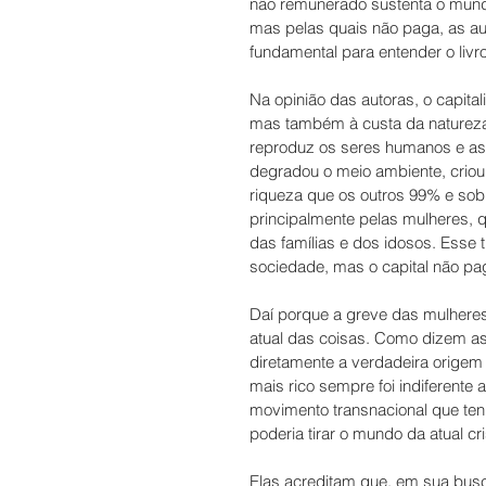
não remunerado sustenta o mundo.
mas pelas quais não paga, as au
fundamental para entender o livro
Na opinião das autoras, o capita
mas também à custa da natureza
reproduz os seres humanos e as 
degradou o meio ambiente, cri
riqueza que os outros 99% e sobr
principalmente pelas mulheres, qu
das famílias e dos idosos. Esse 
sociedade, mas o capital não pag
Daí porque a greve das mulhere
atual das coisas. Como dizem as a
diretamente a verdadeira origem d
mais rico sempre foi indiferente
movimento transnacional que te
poderia tirar o mundo da atual cri
Elas acreditam que, em sua busc