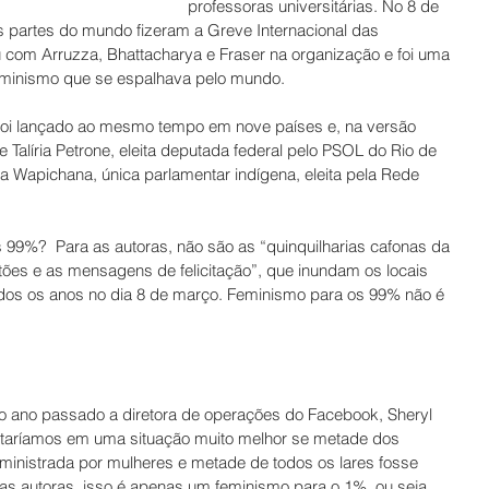
professoras universitárias. No 8 de 
s partes do mundo fizeram a Greve Internacional das 
com Arruzza, Bhattacharya e Fraser na organização e foi uma 
minismo que se espalhava pelo mundo.
 foi lançado ao mesmo tempo em nove países e, na versão 
e Talíria Petrone, eleita deputada federal pelo PSOL do Rio de 
a Wapichana, única parlamentar indígena, eleita pela Rede 
 99%?  Para as autoras, não são as “quinquilharias cafonas da 
rtões e as mensagens de felicitação”, que inundam os locais 
todos os anos no dia 8 de março. Feminismo para os 99% não é 
 ano passado a diretora de operações do Facebook, Sheryl 
taríamos em uma situação muito melhor se metade dos 
inistrada por mulheres e metade de todos os lares fosse 
as autoras, isso é apenas um feminismo para o 1%, ou seja, 