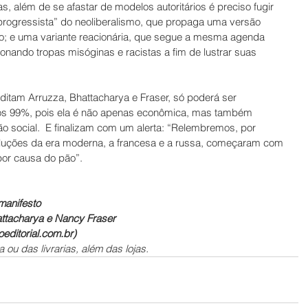
, além de se afastar de modelos autoritários é preciso fugir 
“progressista” do neoliberalismo, que propaga uma versão 
smo; e uma variante reacionária, que segue a mesma agenda 
ionando tropas misóginas e racistas a fim de lustrar suas 
editam Arruzza, Bhattacharya e Fraser, só poderá ser 
 os 99%, pois ela é não apenas econômica, mas também 
ão social.  E finalizam com um alerta: “Relembremos, por 
luções da era moderna, a francesa e a russa, começaram com 
por causa do pão”.
manifesto
hattacharya e Nancy Fraser
ditorial.com.br)
 ou das livrarias, além das lojas.