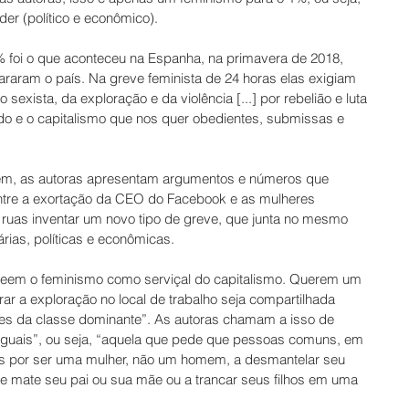
der (político e econômico).
% foi o que aconteceu na Espanha, na primavera de 2018, 
raram o país. Na greve feminista de 24 horas elas exigiam 
sexista, da exploração e da violência [...] por rebelião e luta 
cado e o capitalismo que nos quer obedientes, submissas e 
em, as autoras apresentam argumentos e números que 
ntre a exortação da CEO do Facebook e as mulheres 
 ruas inventar um novo tipo de greve, que junta no mesmo 
rias, políticas e econômicas.   
 veem o feminismo como serviçal do capitalismo. Querem um 
ar a exploração no local de trabalho seja compartilhada 
es da classe dominante”. As autoras chamam a isso de 
guais”, ou seja, “aquela que pede que pessoas comuns, em 
s por ser uma mulher, não um homem, a desmantelar seu 
ne mate seu pai ou sua mãe ou a trancar seus filhos em uma 