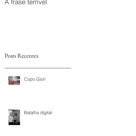
A frase terrível
O documentário
Leitores sem Fim é
premiado na I Mostra
de Documentários da
TVs Legislativas da
Astr
Posts Recentes
Copo Giori
Batalha digital