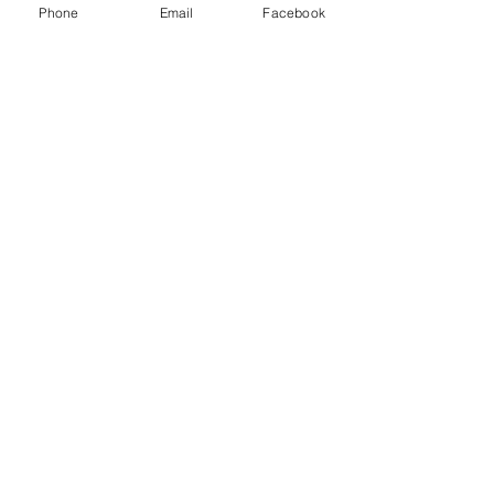
Phone
Email
Facebook
Brasília e a Bossa Nova*
Casa de parente
Das praias de Aracaju ao sertão
sergipano