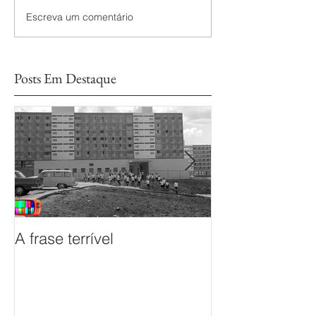
Escreva um comentário
Posts Em Destaque
A frase terrível
O documentário
sem Fim é prem
Mostra de Doc
das TVs Legisl