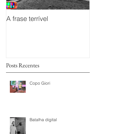
A frase terrível
O documentário
sem Fim é prem
Mostra de Doc
das TVs Legisl
Posts Recentes
Copo Giori
Batalha digital