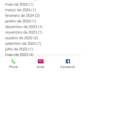
maio de 2025
(1)
1 post
março de 2024
(1)
1 post
fevereiro de 2024
(2)
2 posts
janeiro de 2024
(1)
1 post
dezembro de 2023
(1)
1 post
novembro de 2023
(1)
1 post
outubro de 2023
(2)
2 posts
setembro de 2023
(1)
1 post
julho de 2023
(1)
1 post
maio de 2023
(4)
4 posts
abril de 2023
(3)
3 posts
março de 2023
(5)
5 posts
Phone
Email
Facebook
fevereiro de 2023
(3)
3 posts
janeiro de 2023
(4)
4 posts
dezembro de 2022
(1)
1 post
dezembro de 2021
(1)
1 post
novembro de 2021
(2)
2 posts
outubro de 2021
(3)
3 posts
setembro de 2021
(2)
2 posts
agosto de 2021
(6)
6 posts