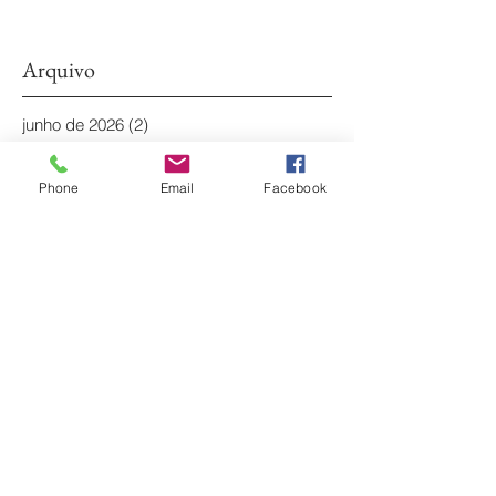
Arquivo
junho de 2026
(2)
2 posts
maio de 2026
(1)
1 post
abril de 2026
(1)
1 post
Phone
Email
Facebook
janeiro de 2026
(1)
1 post
dezembro de 2025
(1)
1 post
outubro de 2025
(3)
3 posts
maio de 2025
(1)
1 post
março de 2024
(1)
1 post
fevereiro de 2024
(2)
2 posts
janeiro de 2024
(1)
1 post
dezembro de 2023
(1)
1 post
novembro de 2023
(1)
1 post
outubro de 2023
(2)
2 posts
setembro de 2023
(1)
1 post
julho de 2023
(1)
1 post
maio de 2023
(4)
4 posts