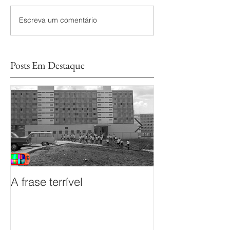
Escreva um comentário
Posts Em Destaque
A frase terrível
O documentário
sem Fim é prem
Mostra de Doc
das TVs Legisl