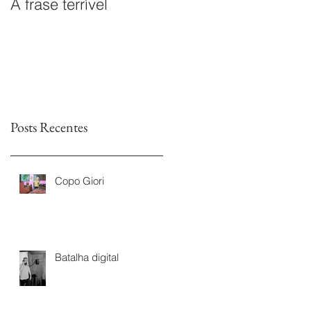
A frase terrível
O documentário
Leitores sem Fim é
premiado na I Mostra
de Documentários da
TVs Legislativas da
Astr
Posts Recentes
Copo Giori
Batalha digital