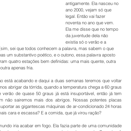
antigamente. Ela nasceu no 
ano 2000, vejam só que 
legal. Então vai fazer 
noventa no ano que vem. 
Ela me disse que no tempo 
da juventude dela não 
existia só o verão e a 
 (sim, sei que todos conhecem a palavra, mas sabem o que 
nas um substantivo poético, e o outono, essa palavra aposto 
Eram quatro estações bem definidas: uma mais quente, outra 
outra apenas fria. 
o está acabando e daqui a duas semanas teremos que voltar 
nos abrigar da tórrida, quando a temperatura chega a 60 graus 
 verão de quase 50 graus já está insuportável, então já tem 
m não sairemos mais dos abrigos. Nossas potentes placas 
uportar as gigantescas máquinas de ar-condicionado 24 horas 
ais cara e escassa? E a comida, que já virou ração? 
mundo iria acabar em fogo. Ela fazia parte de uma comunidade 