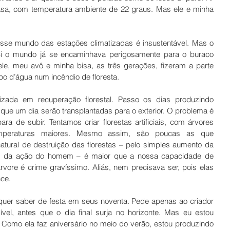
asa, com temperatura ambiente de 22 graus. Mas ele e minha 
sse mundo das estações climatizadas é insustentável. Mas o 
i o mundo já se encaminhava perigosamente para o buraco 
le, meu avô e minha bisa, as três gerações, fizeram a parte 
o d’água num incêndio de floresta. 
izada em recuperação florestal. Passo os dias produzindo 
que um dia serão transplantadas para o exterior. O problema é 
ra de subir. Tentamos criar florestas artificiais, com árvores 
emperaturas maiores. Mesmo assim, são poucas as que 
tural de destruição das florestas – pelo simples aumento da 
is da ação do homem – é maior que a nossa capacidade de 
árvore é crime gravíssimo. Aliás, nem precisava ser, pois elas 
ce. 
quer saber de festa em seus noventa. Pede apenas ao criador 
vel, antes que o dia final surja no horizonte. Mas eu estou 
Como ela faz aniversário no meio do verão, estou produzindo 