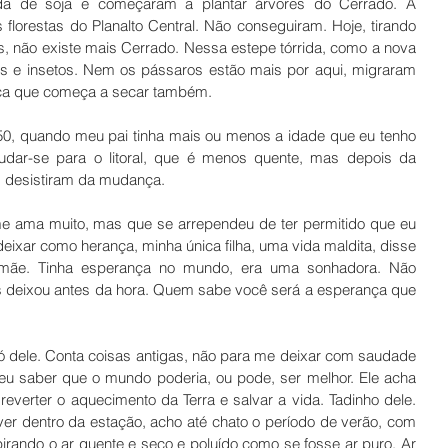
a de soja e começaram a plantar árvores do Cerrado. A 
 florestas do Planalto Central. Não conseguiram. Hoje, tirando 
s, não existe mais Cerrado. Nessa estepe tórrida, como a nova 
s e insetos. Nem os pássaros estão mais por aqui, migraram 
ica que começa a secar também. 
50, quando meu pai tinha mais ou menos a idade que eu tenho 
ar-se para o litoral, que é menos quente, mas depois da 
, desistiram da mudança.  
 ama muito, mas que se arrependeu de ter permitido que eu 
eixar como herança, minha única filha, uma vida maldita, disse 
mãe. Tinha esperança no mundo, era uma sonhadora. Não 
s deixou antes da hora. Quem sabe você será a esperança que 
 dele. Conta coisas antigas, não para me deixar com saudade 
eu saber que o mundo poderia, ou pode, ser melhor. Ele acha 
everter o aquecimento da Terra e salvar a vida. Tadinho dele. 
r dentro da estação, acho até chato o período de verão, com 
irando o ar quente e seco e poluído como se fosse ar puro. Ar 