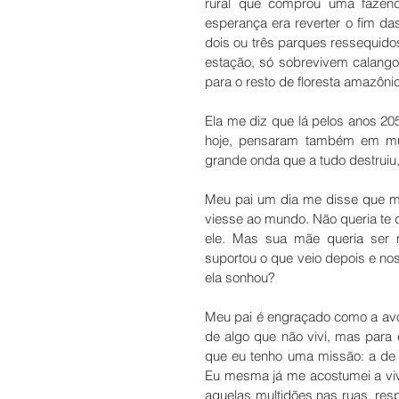
rural que comprou uma fazend
esperança era reverter o fim das
dois ou três parques ressequido
estação, só sobrevivem calango
para o resto de floresta amazôn
Ela me diz que lá pelos anos 20
hoje, pensaram também em mud
grande onda que a tudo destruiu
Meu pai um dia me disse que me
viesse ao mundo. Não queria te d
ele. Mas sua mãe queria ser 
suportou o que veio depois e no
ela sonhou?
Meu pai é engraçado como a avó
de algo que não vivi, mas para 
que eu tenho uma missão: a de r
Eu mesma já me acostumei a vive
aquelas multidões nas ruas, resp