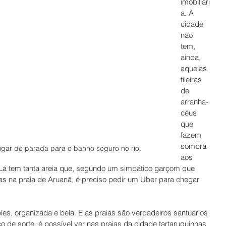
imobiliári
a. A 
cidade 
não 
tem, 
ainda, 
aquelas 
fileiras 
de 
arranha-
céus 
que 
fazem 
sombra 
gar de parada para o banho seguro no rio. 
aos 
Lá tem tanta areia que, segundo um simpático garçom que 
 na praia de Aruanã, é preciso pedir um Uber para chegar 
les, organizada e bela. E as praias são verdadeiros santuários 
de sorte, é possível ver nas praias da cidade tartaruguinhas 