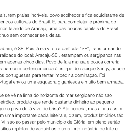
ís, tem praias incríveis, povo acolhedor e fica equidistante de 
entros culturais do Brasil. E, para completar, é próxima do 
tamos falando de Aracaju, uma das poucas capitais do Brasil 
tinuo sem conhecer seis delas. 
bem, é SE. Pois lá ela virou a partícula “SE”, transformando 
alidade do local: Aracaju-SE!, estampam os sergipanos nas 
 em apenas cinco dias. Povo de fala mansa e pouca correria, 
s parecem pertencer ainda à estirpe do cacique Serigy, aquele 
os portugueses para tentar impedir a dominação. Foi 
ortugal enviou uma esquadra gigantesca e muito bem armada. 
e se vê na linha do horizonte do mar sergipano não são 
etróleo, produto que rende bastante dinheiro ao pequeno 
ue o povo de lá vive de brisa? Até poderia, mas ainda assim 
m uma importante bacia leiteira e, dizem, produz laticínios tão 
Vi isso ao passar pelo município de Glória, em pleno sertão 
tios repletos de vaquinhas e uma forte indústria de leite e 