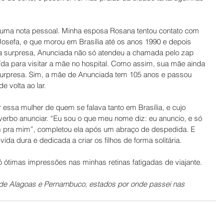
o, uma nota pessoal. Minha esposa Rosana tentou contato com 
osefa, e que morou em Brasília até os anos 1990 e depois 
sa surpresa, Anunciada não só atendeu a chamada pelo zap 
da para visitar a mãe no hospital. Como assim, sua mãe ainda 
urpresa. Sim, a mãe de Anunciada tem 105 anos e passou 
 volta ao lar. 
 essa mulher de quem se falava tanto em Brasília, e cujo 
verbo anunciar. “Eu sou o que meu nome diz: eu anuncio, e só 
m pra mim”, completou ela após um abraço de despedida. E 
ida dura e dedicada a criar os filhos de forma solitária.
 ótimas impressões nas minhas retinas fatigadas de viajante.
 de Alagoas e Pernambuco, estados por onde passei nas 