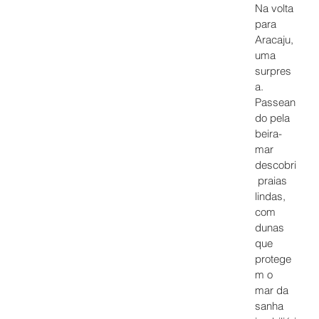
Na volta 
para 
Aracaju, 
uma 
surpres
a. 
Passean
do pela 
beira-
mar 
descobri
 praias 
lindas, 
com 
dunas 
que 
protege
m o 
mar da 
sanha 