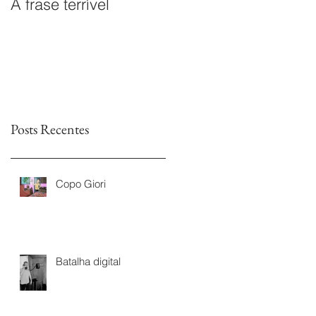
A frase terrível
O documentário
Leitores sem Fim é
premiado na I Mostra
de Documentários da
TVs Legislativas da
Astr
Posts Recentes
Copo Giori
Batalha digital