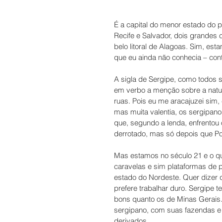
É a capital do menor estado do pa
Recife e Salvador, dois grandes c
belo litoral de Alagoas. Sim, es
que eu ainda não conhecia – con
A sigla de Sergipe, como todos sa
em verbo a menção sobre a natur
ruas. Pois eu me aracajuzei sim,
mas muita valentia, os sergipano
que, segundo a lenda, enfrentou 
derrotado, mas só depois que P
Mas estamos no século 21 e o qu
caravelas e sim plataformas de p
estado do Nordeste. Quer dizer q
prefere trabalhar duro. Sergipe te
bons quanto os de Minas Gerais. 
sergipano, com suas fazendas e sí
derivados.  