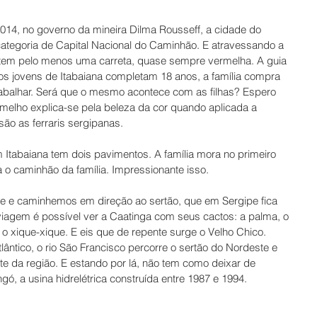
014, no governo da mineira Dilma Rousseff, a cidade do 
categoria de Capital Nacional do Caminhão. E atravessando a 
 tem pelo menos uma carreta, quase sempre vermelha. A guia 
 os jovens de Itabaiana completam 18 anos, a família compra 
balhar. Será que o mesmo acontece com as filhas? Espero 
rmelho explica-se pela beleza da cor quando aplicada a 
ão as ferraris sergipanas.
Itabaiana tem dois pavimentos. A família mora no primeiro 
a o caminhão da família. Impressionante isso. 
ste e caminhemos em direção ao sertão, que em Sergipe fica 
viagem é possível ver a Caatinga com seus cactos: a palma, o 
 xique-xique. E eis que de repente surge o Velho Chico. 
ntico, o rio São Francisco percorre o sertão do Nordeste e 
te da região. E estando por lá, não tem como deixar de 
ó, a usina hidrelétrica construída entre 1987 e 1994. 