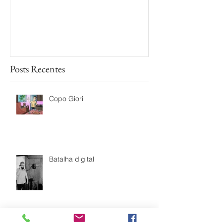
sem Fim é prem
Mostra de Doc
das TVs Legisl
Posts Recentes
Copo Giori
Batalha digital