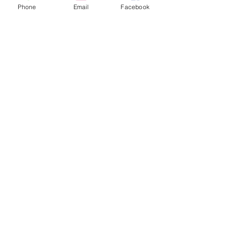
Phone
Email
Facebook
Primos
Quatro livros em busca de um
lugar
Tabacaria virtual
A felicidade da crônica diária