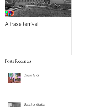
A frase terrível
O documentário
sem Fim é prem
Mostra de Doc
das TVs Legisl
Posts Recentes
Copo Giori
Batalha digital