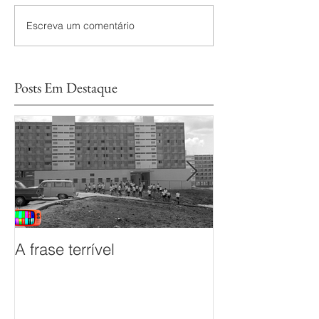
Escreva um comentário
Posts Em Destaque
A frase terrível
O documentário
sem Fim é prem
Mostra de Doc
das TVs Legisl