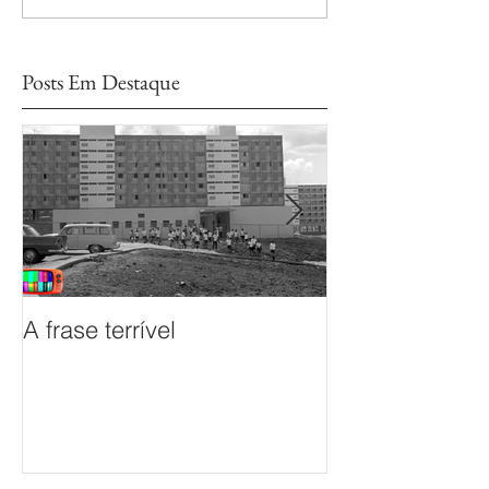
Posts Em Destaque
A frase terrível
O documentário
sem Fim é prem
Mostra de Doc
das TVs Legisl