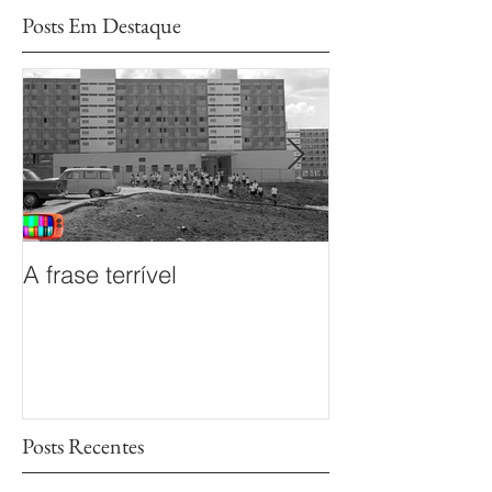
Posts Em Destaque
A frase terrível
O documentário
sem Fim é prem
Mostra de Doc
das TVs Legisl
Posts Recentes