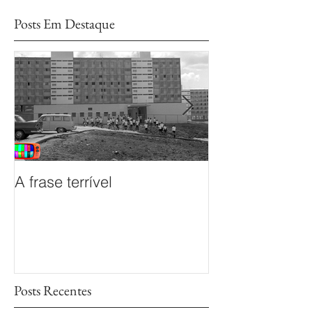
Posts Em Destaque
A frase terrível
O documentário
sem Fim é prem
Mostra de Doc
das TVs Legisl
Posts Recentes