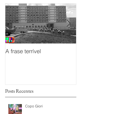
A frase terrível
O documentário
sem Fim é prem
Mostra de Doc
das TVs Legisl
Posts Recentes
Copo Giori